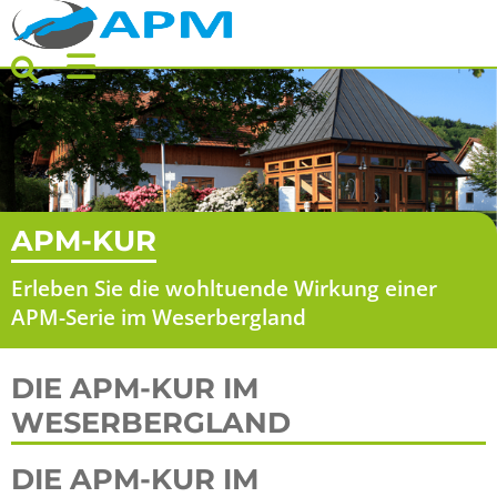
STARTSEIT
ÜBER APM
THERAPEUT
APM-KUR
Erleben Sie die wohltuende Wirkung einer
GESUNDHE
APM-Serie im Weserbergland
VERANSTA
DIE APM-KUR IM
WESERBERGLAND
KONTAKT
DIE APM-KUR IM