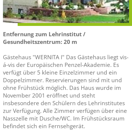
APM MENS
APM HUND
Entfernung zum Lehrinstitut /
THERAPEU
Gesundheitszentrum: 20 m
WEBSHOP
Gästehaus "WERNITA I" Das Gästehaus liegt vis-
á-vis der Europäischen Penzel-Akademie. Es
verfügt über 5 kleine Einzelzimmer und ein
SUCHE
Doppelzimmer. Reservierungen sind mit und
ohne Frühstück möglich. Das Haus wurde im
November 2001 eröffnet und steht
insbesondere den Schülern des Lehrinstitutes
zur Verfügung. Alle Zimmer verfügen über eine
Nasszelle mit Dusche/WC. Im Frühstücksraum
befindet sich ein Fernsehgerät.