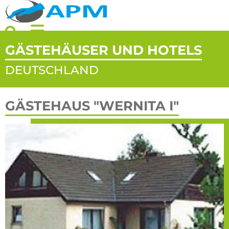
STARTSEIT
GÄSTEHÄUSER UND HOTELS
DEUTSCHLAND
ÜBER APM
GÄSTEHAUS "WERNITA I"
THERAPEUT
GESUNDHE
VERANSTA
KONTAKT