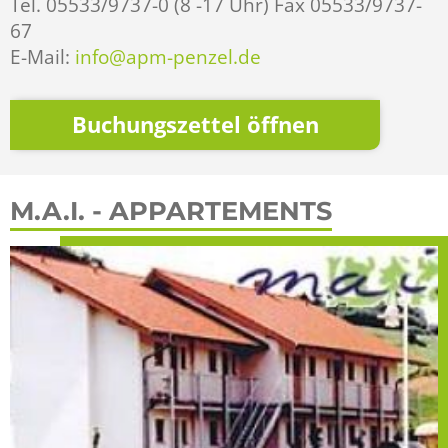
Tel. 05533/9737-0 (8 -17 Uhr) Fax 05533/9737-
67
E-Mail:
info@apm-penzel.de
Buchungszettel öffnen
M.A.I. - APPARTEMENTS