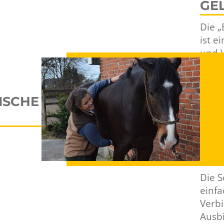
GE
Die „
ist e
und 
Thera
Huma
ener
ISCHE
nach 
ist b
Osteo
Pfer
Pferd
Die S
einfa
Verbi
Ausbi