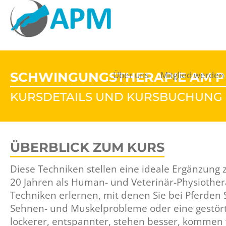
SCHWINGUNGSTHERAPIE AM P
Über uns
Mitglied werden
KURSDETAILS UND KURSBUCHUNG
ÜBERBLICK ZUM KURS
Diese Techniken stellen eine ideale Ergänzung 
20 Jahren als Human- und Veterinär-Physiother
Techniken erlernen, mit denen Sie bei Pferde
Sehnen- und Muskelprobleme oder eine gestörte
lockerer, entspannter, stehen besser, kommen w