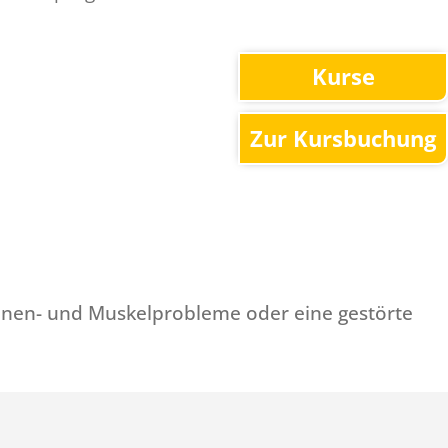
APM MENSCH
THERAPEUTENVE
Kurse
PATIENTEN
Zur Kursbuchung
WEBSHOP
SUCHE
hnen- und Muskelprobleme oder eine gestörte