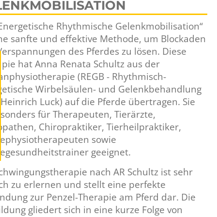
LENKMOBILISATION
Energetische Rhythmische Gelenkmobilisation“
ine sanfte und effektive Methode, um Blockaden
Verspannungen des Pferdes zu lösen. Diese
pie hat Anna Renata Schultz aus der
nphysiotherapie (REGB - Rhythmisch-
getische Wirbelsäulen- und Gelenkbehandlung
Heinrich Luck) auf die Pferde übertragen. Sie
esonders für Therapeuten, Tierärzte,
pathen, Chiropraktiker, Tierheilpraktiker,
dephysiotherapeuten sowie
egesundheitstrainer geeignet.
chwingungstherapie nach AR Schultz ist sehr
ch zu erlernen und stellt eine perfekte
ndung zur Penzel-Therapie am Pferd dar. Die
ldung gliedert sich in eine kurze Folge von