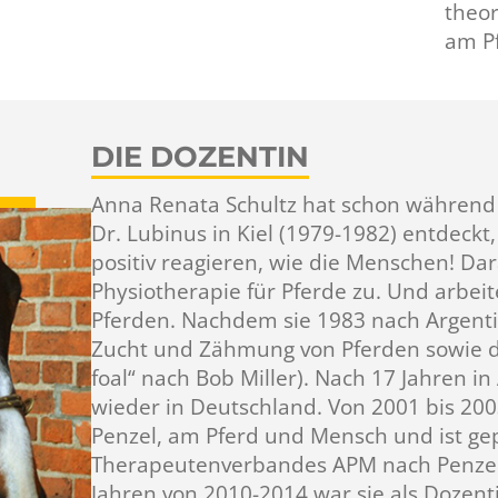
theo
am P
DIE DOZENTIN
Anna Renata Schultz hat schon während 
Dr. Lubinus in Kiel (1979-1982) entdeckt
positiv reagieren, wie die Menschen! Da
Physiotherapie für Pferde zu. Und arbei
Pferden. Nachdem sie 1983 nach Argenti
Zucht und Zähmung von Pferden sowie de
foal“ nach Bob Miller). Nach 17 Jahren in
wieder in Deutschland. Von 2001 bis 200
Penzel, am Pferd und Mensch und ist gep
Therapeutenverbandes APM nach Penzel u
Jahren von 2010-2014 war sie als Dozenti