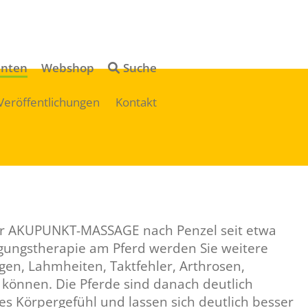
STARTSEITE
Navigation
ÜBER UNS
APM NACH PENZE
enten
Webshop
Suche
überspringen
Navigation
Veröffentlichungen
Kontakt
MITGLIED WERDE
APM NACH PENZEL
überspringen
METHODEN/AUSBI
WEITERE METHOD
VERANSTALTUNGE
GÄSTEHÄUSER/HO
VERÖFFENTLICHU
FÖRDERMÖGLICHK
t der AKUPUNKT-MASSAGE nach Penzel seit etwa
ngungstherapie am Pferd werden Sie weitere
en, Lahmheiten, Taktfehler, Arthrosen,
KONTAKT
können. Die Pferde sind danach deutlich
es Körpergefühl und lassen sich deutlich besser